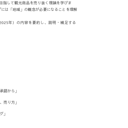
目指して観光商品を売り抜く理論を
学びま
グには「地域」の概念
が必要になることを理解
025年）の内容を要約し、説
明・補足す
る
の承認から」
方、売り方」
ング」