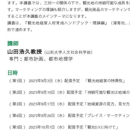
ます。
本講義では、三
対一の関係の下で、観光地の持続可能な成長を
す。マーケティングの理論も紹介しますが、観光商品のマーケティン
することが本講義のメインテーマになります。
講義は、『観光地経営人材育成ハンドブック・理論編』（海青社、2
形で進めます。
講師
山田浩久教授
（山形大学人文社会科学部）
専門：都市計画、都市地理学
日時
〈 第1回 〉 2025年9月3日（水）配信予定 「観光地経営の特異性」
〈 第2回 〉 2025年9
月10日（水）配信予定 「持続可能な観光は地域
〈 第3回 〉 2025年9月
17日（水） 配信予定「地域資源の見方、見せ
〈 第4回 〉 2025年9月
24日（水） 配信予定「プレイス・マーケティ
〈 第5回 〉 2025年10月
1日（水） 配信予定「観光DXに向けて」