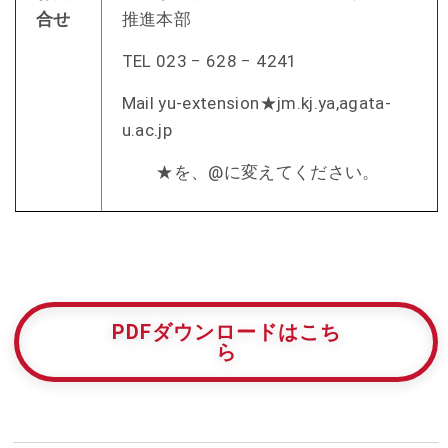
合せ
推進本部
TEL 023 − 628 − 4241
Mail yu-extension★jm.kj.ya,agata-
u.ac.jp
★を、@に変えてください。
PDFダウンロードはこち
ら