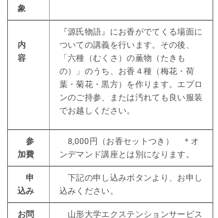
象
『源氏物語』にお香がでてくる場面に
内
ついての講義を行います。その後、
容
「六種（むくさ）の薫物（たきも
の）」のうち、お香４種（梅花・荷
葉・菊花・黒方）を作ります。エプロ
ンのご持参、または汚れても良い服装
でお越しください。
参
8,000円（お香セットつき） ＊オ
加費
ンデマンド講座とは別になります。
申
下記の申し込みボタンより、お申し
込み
込みください。
お問
山形大学エクステンションサービス